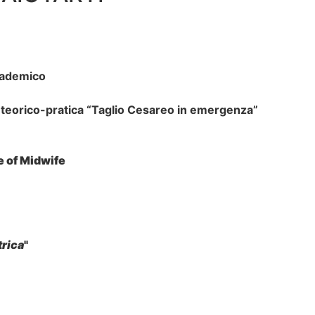
cademico
 teorico-pratica “Taglio Cesareo in emergenza”
e of Midwife
rica
"